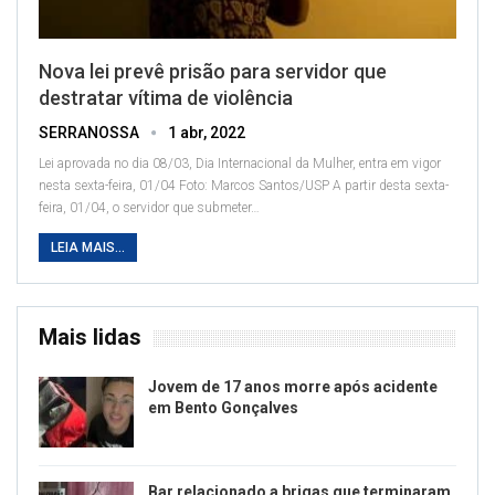
Nova lei prevê prisão para servidor que
destratar vítima de violência
SERRANOSSA
1 abr, 2022
Lei aprovada no dia 08/03, Dia Internacional da Mulher, entra em vigor
nesta sexta-feira, 01/04
Foto: Marcos Santos/USP
A partir desta sexta-
feira, 01/04, o servidor que submeter
…
LEIA MAIS...
Mais lidas
Jovem de 17 anos morre após acidente
em Bento Gonçalves
Bar relacionado a brigas que terminaram