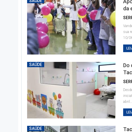
SAÚDE
Apó
da 
SER
Vande
sua r
10/06
LEI
SAÚDE
Do 
Tac
SER
Desde
inici
abril
LEI
SAÚDE
Tac