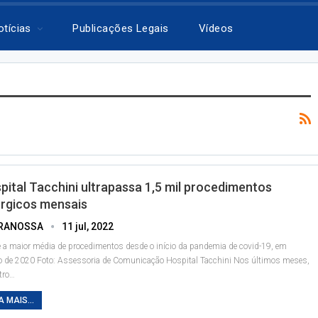
otícias
Publicações Legais
Vídeos
pital Tacchini ultrapassa 1,5 mil procedimentos
úrgicos mensais
RANOSSA
11 jul, 2022
é a maior média de procedimentos desde o início da pandemia de covid-19, em
o de 2020
Foto: Assessoria de Comunicação Hospital Tacchini
Nos últimos meses,
tro
…
A MAIS...