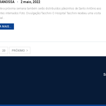
RANOSSA
2 maio, 2022
te a próxima semana também serão distribuídos pãezinhos de Santo Antônio aos
ntes internados
Foto: Divulgação/Tacchini
O Hospital Tacchini recebeu uma visita
ial
…
A MAIS...
20
PRÓXIMO
S