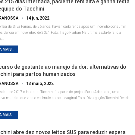
s 215 dias internada, paciente tem alta e ganha festa
equipe do Tacchini
RANOSSA
14 jun, 2022
rléia da Silva Farias, de 56 anos, havia ficado ferida após um incêndio consumir
esidência em novembro de 2021
Foto: Tiago Flaiban
Na última sexta-feira, dia
,
…
A MAIS...
curso de gestante ao manejo da dor: alternativas do
chini para partos humanizados
RANOSSA
13 maio, 2022
 abril de 2017 o Hospital Tacchini faz parte do projeto Parto Adequado, uma
ativa mundial que visa o estímulo ao parto vaginal
Foto: Divulgação/Tacchini
Desde
…
A MAIS...
chini abre dez novos leitos SUS para reduzir espera