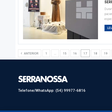
SER
Duran
pacie
espec
LEI
ANTERIOR
1
…
15
16
17
18
19
Telefone/WhatsApp: (54) 99977-6816