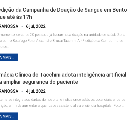
edição da Campanha de Doação de Sangue em Bento
ue até às 17h
RANOSSA
6 jul, 2022
 momento, cerca de 20 pessoas já fizeram sua doação na unidade de saúde Zona
no bairro Botafogo
Foto: Alexandre Brusa/Tacchini
A 4ª edição da Campanha de
o de
…
A MAIS...
mácia Clínica do Tacchini adota inteligência artificial
a ampliar segurança do paciente
RANOSSA
4 jul, 2022
tema se integra aos dados do hospital e indica onde estão os potenciais erros de
rição, a fim de aumentar a qualidade assistencial e a eficiência hospitalar
Foto:
…
A MAIS...