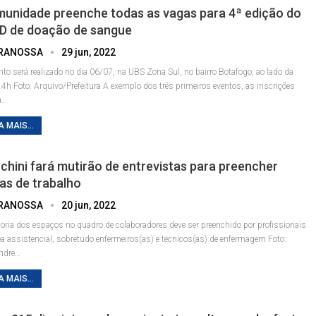
unidade preenche todas as vagas para 4ª edição do
 D de doação de sangue
RANOSSA
29 jun, 2022
nto será realizado no dia 06/07, na UBS Zona Sul, no bairro Botafogo, ao lado da
24h
Foto: Arquivo/Prefeitura
A exemplo dos três primeiros eventos, as inscrições
a
…
A MAIS...
chini fará mutirão de entrevistas para preencher
as de trabalho
RANOSSA
20 jun, 2022
oria dos espaços no quadro de colaboradores deve ser preenchido por profissionais
ea assistencial, sobretudo enfermeiros(as) e técnicos(as) de enfermagem
Foto:
ndre
…
A MAIS...