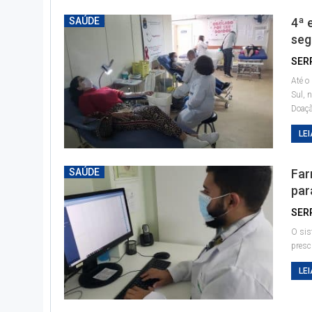
SAÚDE
4ª 
seg
SER
Até o
Sul, 
Doaçã
LEI
SAÚDE
Far
par
SER
O sis
presc
LEI