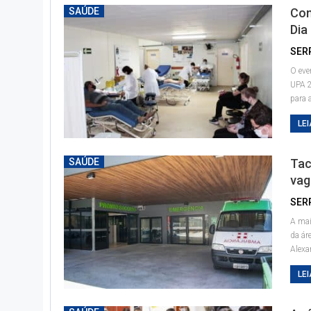
SAÚDE
Com
Dia
SER
O eve
UPA 
para 
LEI
SAÚDE
Tac
vag
SER
A mai
da ár
Alexa
LEI