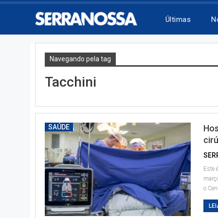
Últimas
N
Navegando pela tag
Tacchini
SAÚDE
Hos
cir
SER
Este 
març
o Cen
LEI