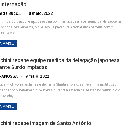
 internação
Eduarda Bucco
10 maio, 2022
ltimos 30 dias, o tempo de espera por internação na rede municipal de saúde têm
ido consideravelmente, o que levou a prefeitura a fechar uma parceria com o
ini. Novos
…
A MAIS...
chini recebe equipe médica da delegação japonesa
ante Surdolimpíadas
RANOSSA
9 maio, 2022
ica Michiyo Yakushiji e a enfermeira Shintani Ayako estiveram na instituição
anhando o atendimento de atletas durante a estadia da seleção no município
A
a Michiyo
…
A MAIS...
chini recebe imagem de Santo Antônio