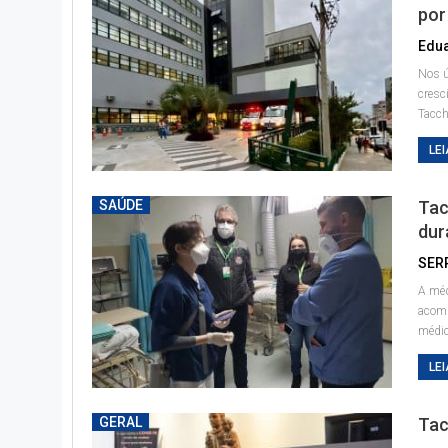
por
Nos ú
cresc
Tacch
LEI
SAÚDE
Tac
dur
SER
A méd
acomp
médic
LEI
GERAL
Tac