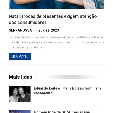
Natal: trocas de presentes exigem atenção
dos consumidores
SERRANOSSA
26 dez, 2023
Há diferentes tipos de direitos: de arrependimento, de defeito, política de
troca de cada loja e prazo de entrega; mas, para usufruí-los, é necessário
guardar a nota fiscal e não
…
LEIA MAIS...
Mais lidas
Eduardo Leite e Thalis Bolzan terminam
casamento
Homem foge da GCM, mas acaba