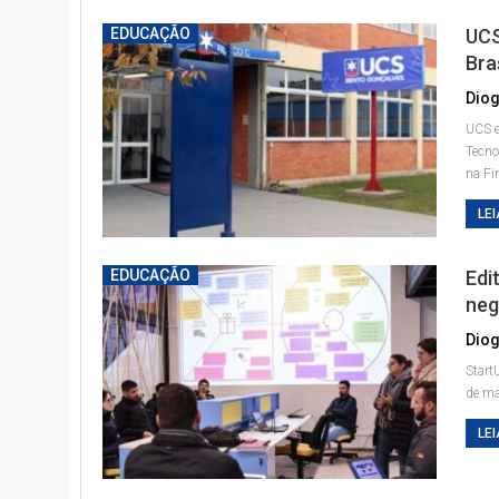
EDUCAÇÃO
UCS
Bras
Diog
UCS e
Tecno
na F
LEI
EDUCAÇÃO
Edi
neg
Diog
Start
de m
LEI