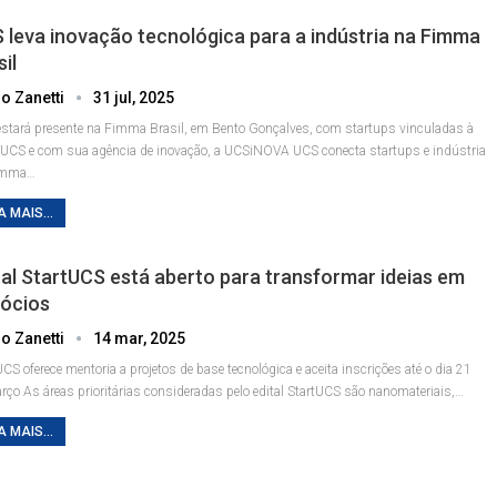
 leva inovação tecnológica para a indústria na Fimma
il
o Zanetti
31 jul, 2025
stará presente na Fimma Brasil, em Bento Gonçalves, com startups vinculadas à
UCS e com sua agência de inovação, a UCSiNOVA
UCS conecta startups e indústria
imma
…
A MAIS...
tal StartUCS está aberto para transformar ideias em
ócios
o Zanetti
14 mar, 2025
UCS oferece mentoria a projetos de base tecnológica e aceita inscrições até o dia 21
arço
As áreas prioritárias consideradas pelo edital StartUCS são nanomateriais,
…
A MAIS...