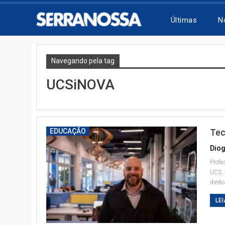
Últimas
N
Navegando pela tag
UCSiNOVA
EDUCAÇÃO
Tec
Diog
Profe
UCS, 
direto
LEI