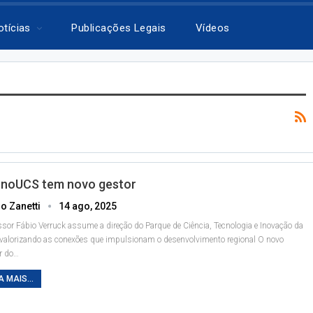
otícias
Publicações Legais
Vídeos
noUCS tem novo gestor
o Zanetti
14 ago, 2025
ssor Fábio Verruck assume a direção do Parque de Ciência, Tecnologia e Inovação da
valorizando as conexões que impulsionam o desenvolvimento regional
O novo
r do
…
A MAIS...