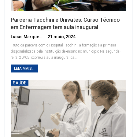
Parceria Tacchini e Univates: Curso Técnico
em Enfermagem tem aula inaugural
Lucas Marques
21 maio, 2024
Fruto da parceria com o Hospital Tacchini, a formação é a primeira
disponibilizada pela instituição de ensino no município
Na segunda-
feira, 20/05, ocorreu a aula inaugural da
…
LEIA MAIS...
SAÚDE