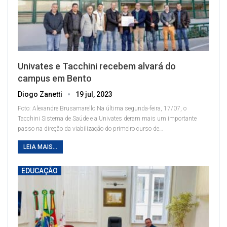
Univates e Tacchini recebem alvará do
campus em Bento
Diogo Zanetti
19 jul, 2023
Foto: Alexandre Brusamarello
Na última segunda-feira, 17/07, o
Tacchini Sistema de Saúde e a Univates deram mais um importante
passo na direção da viabilização do primeiro curso de
…
LEIA MAIS...
EDUCAÇÃO