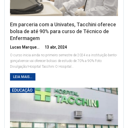
Em parceria com a Univates, Tacchini oferece
bolsa de até 90% para curso de Técnico de
Enfermagem
Lucas Marques
13 abr, 2024
O curso inicia ainda no primeiro semestre de 2024 e a instituição bento-
gonçalvense vai oferecer bolsas de estudo de 70% a 90%
Foto:
Divulgação/Hospital Tacchini
O Hospital
…
LEIA MAIS...
EDUCAÇÃO