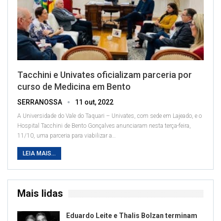
Tacchini e Univates oficializam parceria por
curso de Medicina em Bento
SERRANOSSA
11 out, 2022
A Universidade do Vale do Taquari – Univates, com sede em Lajeado, e o
Hospital Tacchini de Bento Gonçalves anunciaram nesta terça-feira,
11/10, uma parceria para viabilizar a
…
LEIA MAIS...
Mais lidas
Eduardo Leite e Thalis Bolzan terminam