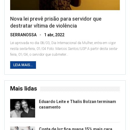
Nova lei prevê prisão para servidor que
destratar vítima de violência
SERRANOSSA
1 abr, 2022
Lei aprovada no dia 08/03, Dia Internacional da Mulher, entra em vigor
nesta sexta-feira, 01/04
Foto: Marcos Santos/USP
A partir desta sexta-
feira, 01/04, o servidor que submeter
…
LEIA MAIS...
Mais lidas
Eduardo Leite e Thalis Bolzan terminam
casamento
Conta de luz fica quase 15% mais cara