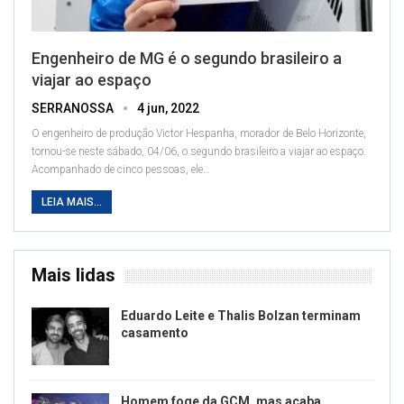
Engenheiro de MG é o segundo brasileiro a
viajar ao espaço
SERRANOSSA
4 jun, 2022
O engenheiro de produção Victor Hespanha, morador de Belo Horizonte,
tornou-se neste sábado, 04/06, o segundo brasileiro a viajar ao espaço.
Acompanhado de cinco pessoas, ele
…
LEIA MAIS...
Mais lidas
Eduardo Leite e Thalis Bolzan terminam
casamento
Homem foge da GCM, mas acaba