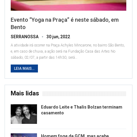
Evento “Yoga na Praça” é neste sábado, em
Bento
SERRANOSSA
30 jun, 2022
A atividade irá ocorrer na Praça Achyles Mincarone, no bairro São Bento,
e, em caso de chuva, a ação será na Fundação Casa das Artes
No
sábado, 02/07, a partir das 14h30, será
…
LEIA MAIS...
Mais lidas
Eduardo Leite e Thalis Bolzan terminam
casamento
Homem foge da GCM, mas acaba