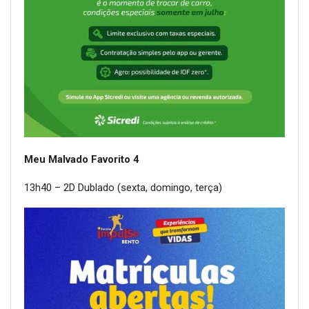
Meu Malvado Favorito 4
13h40 – 2D Dublado (sexta, domingo, terça)