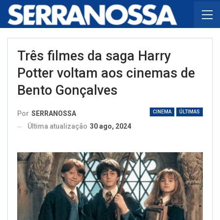
Três filmes da saga Harry
Potter voltam aos cinemas de
Bento Gonçalves
CINEMA
ÚLTIMAS
Por
SERRANOSSA
Última atualização
30 ago, 2024