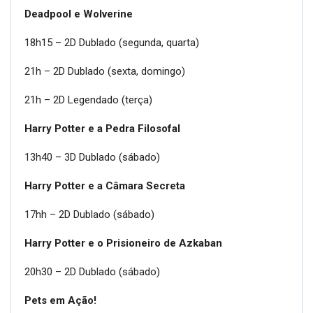
Deadpool e Wolverine
18h15 – 2D Dublado (segunda, quarta)
21h – 2D Dublado (sexta, domingo)
21h – 2D Legendado (terça)
Harry Potter e a Pedra Filosofal
13h40 – 3D Dublado (sábado)
Harry Potter e a Câmara Secreta
17hh – 2D Dublado (sábado)
Harry Potter e o Prisioneiro de Azkaban
20h30 – 2D Dublado (sábado)
Pets em Ação!