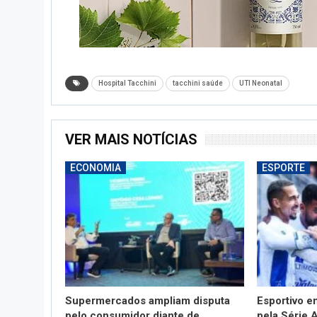
Hospital Tacchini
tacchini saúde
UTI Neonatal
VER MAIS NOTÍCIAS
ECONOMIA
ESPORTE
Supermercados ampliam disputa
Esportivo 
pelo consumidor diante de
pela Série 