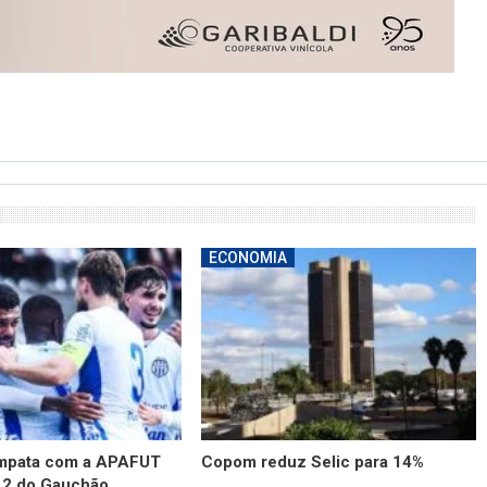
ECONOMIA
empata com a APAFUT
Copom reduz Selic para 14%
A2 do Gauchão