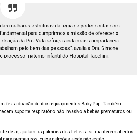
 das melhores estruturas da região e poder contar com
fundamental para cumprirmos a missão de oferecer o
 doação da Pró-Vida reforça ainda mais a importância
trabalham pelo bem das pessoas”, avalia a Dra. Simone
o processo materno-infantil do Hospital Tacchini.
ém fez a doação de dois equiapmentos Baby Pap. Também
necem suporte respiratório não invasivo a bebês prematuros ou
te de ar, ajudam os pulmões dos bebês a se manterem abertos
ial para prematuros, cujos pulmões ainda não estão