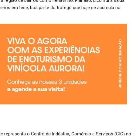
a região de bairros como Fenavinho, Planalto, Licorsul à saída
o menos em tese, boa parte do tráfego que hoje se acumula no
que representa o Centro da Indústria, Comércio e Serviços (CIC) no