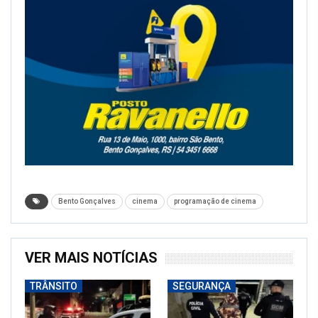
Bento Gonçalves
cinema
programação de cinema
VER MAIS NOTÍCIAS
TRÂNSITO
SEGURANÇA