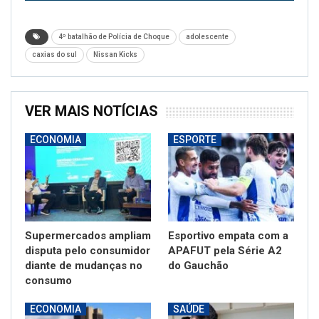
4º batalhão de Polícia de Choque
adolescente
caxias do sul
Nissan Kicks
VER MAIS NOTÍCIAS
ECONOMIA
ESPORTE
Supermercados ampliam
Esportivo empata com a
disputa pelo consumidor
APAFUT pela Série A2
diante de mudanças no
do Gauchão
consumo
ECONOMIA
SAÚDE