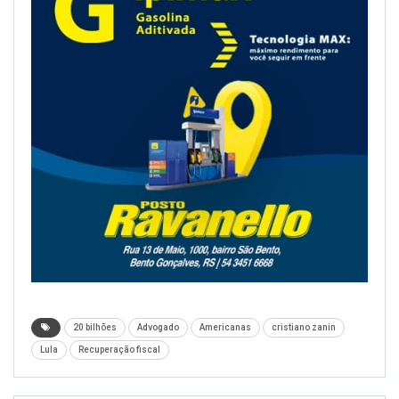
20 bilhões
Advogado
Americanas
cristiano zanin
Lula
Recuperação fiscal