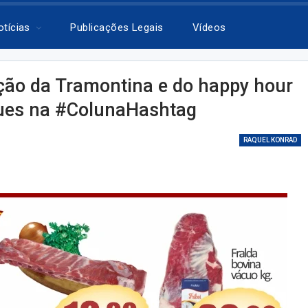
otícias
Publicações Legais
Vídeos
ação da Tramontina e do happy hour
ques na #ColunaHashtag
RAQUEL KONRAD