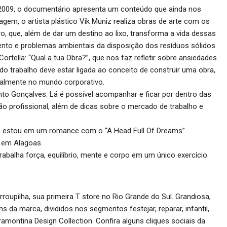
de 2009, o documentário apresenta um conteúdo que ainda nos
agem, o artista plástico Vik Muniz realiza obras de arte com os
o, que, além de dar um destino ao lixo, transforma a vida dessas
nto e problemas ambientais da disposição dos resíduos sólidos.
ortella: “Qual a tua Obra?”, que nos faz refletir sobre ansiedades
a do trabalho deve estar ligada ao conceito de construir uma obra,
ipalmente no mundo corporativo.
nto Gonçalves. Lá é possível acompanhar e ficar por dentro das
o profissional, além de dicas sobre o mercado de trabalho e
te estou em um romance com o “A Head Full Of Dreams”
, em Alagoas.
trabalha força, equilíbrio, mente e corpo em um único exercício.
roupilha, sua primeira T store no Rio Grande do Sul. Grandiosa,
ns da marca, divididos nos segmentos festejar, reparar, infantil,
 Tramontina Design Collection. Confira alguns cliques sociais da