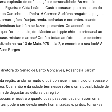
ma explosão de sofisticação e personalidade. As modelos da
se Figueira e Gilda Leão de Castro posaram para as lentes do
, nos Caminhos de Pedra. A Carmen Steffens resgatou a pegada
amarrações, franjas, renda, pedrarias e correntes, aliando
terísticas também se fazem presentes. Os acessórios,
l for seu estilo, do clássico ao hippie chic, do artesanal ao
 ouse, misture e arrase! Confira todas as fotos deste belíssimo
lizada na rua 13 de Maio, 975, sala 2, e encontre o seu look! A
Aline Borges.
diretora do Senac de Bento Gonçalves, Rosângela Jardim.
 da região, ainda há muito o quê conhecer, mas indico um passeio
Sabor. Quem não é da cidade tem nesse roteiro uma possibilidade de
ém de degustar as delícias da região.
es sociais e mostra o quanto duas pessoas, cada um com uma
rentes, podem ser devidamente humanizadas e, juntos, tornar-se