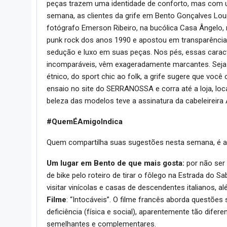
peças trazem uma identidade de conforto, mas com u
semana, as clientes da grife em Bento Gonçalves Loui
fotógrafo Emerson Ribeiro, na bucólica Casa Ângelo
punk rock dos anos 1990 e apostou em transparência, 
sedução e luxo em suas peças. Nos pés, essas carac
incomparáveis, vêm exageradamente marcantes. Seja qua
étnico, do sport chic ao folk, a grife sugere que você
ensaio no site do SERRANOSSA e corra até a loja, loca
beleza das modelos teve a assinatura da cabeleireira 
#QuemÉAmigoIndica
Quem compartilha suas sugestões nesta semana, é a 
Um lugar em Bento de que mais gosta:
por não ser
de bike pelo roteiro de tirar o fôlego na Estrada do 
visitar vinícolas e casas de descendentes italianos, al
Filme
: “Intocáveis”. O filme francês aborda questõ
deficiência (física e social), aparentemente tão dife
semelhantes e complementares.