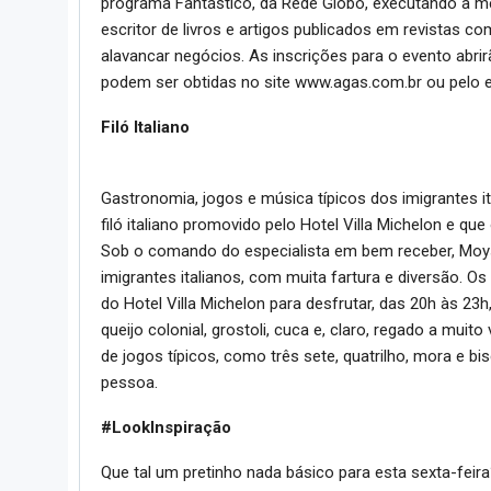
programa Fantástico, da Rede Globo, executando a m
escritor de livros e artigos publicados em revistas 
alavancar negócios. As inscrições para o evento abri
podem ser obtidas no site www.agas.com.br ou pelo
Filó Italiano
Gastronomia, jogos e música típicos dos imigrantes it
filó italiano promovido pelo Hotel Villa Michelon e qu
Sob o comando do especialista em bem receber, Moys
imigrantes italianos, com muita fartura e diversão.
do Hotel Villa Michelon para desfrutar, das 20h às 23h
queijo colonial, grostoli, cuca e, claro, regado a mui
de jogos típicos, como três sete, quatrilho, mora e b
pessoa.
#LookInspiração
Que tal um pretinho nada básico para esta sexta-feir