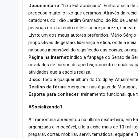
Documentário
: “Lixo Extraordinário”. Embora seja 
preocupa muito: o lixo que geramos. Através da recicl
catadores do lixão Jardim Gramacho, do Rio de Janeir
pessoas nos fazendo refletir sobre pobreza, saneame
Livro
: um dos meus autores preferidos, Mário Sérgio C
propositivas de gestão, liderança e ética, onde a idei
na busca incansável do significado das coisas, princ
Página na internet
: indico a fanpage do Senac de Be
novidades de cursos de aperfeiçoamento e qualificaçã
atividades que a escola realiza.
Disco
: todo e qualquer álbum do Coldplay. Atualmen
Destino de férias
: mergulhar nas águas de Maragogi
Esporte para conhecer
: treinamento funcional, que 
#Socializando1
A Tramontina apresentou na última sexta-feira, em Far
organizada e impecável, a loja exibe mais de 10 mil ite
preparar, cortar, mobiliar, servir, temáticos, equipar e