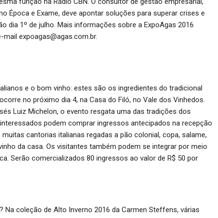
esma função na Rádio CBN. O consultor de gestão empresarial,
como Época e Exame, deve apontar soluções para superar crises e
rão dia 1º de julho. Mais informações sobre a ExpoAgas 2016
 e-mail expoagas@agas.com.br.
alianos e o bom vinho: estes são os ingredientes do tradicional
e ocorre no próximo dia 4, na Casa do Filó, no Vale dos Vinhedos.
és Luiz Michelon, o evento resgata uma das tradições dos
 Os interessados podem comprar ingressos antecipados na recepção
, muitas cantorias italianas regadas a pão colonial, copa, salame,
to vinho da casa. Os visitantes também podem se integrar por meio
isca. Serão comercializados 80 ingressos ao valor de R$ 50 por
a? Na coleção de Alto Inverno 2016 da Carmen Steffens, várias