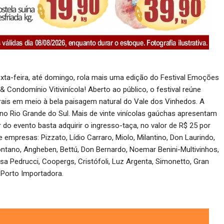
sexta-feira, até domingo, rola mais uma edição do Festival Emoções
Condomínio Vitivinícola! Aberto ao público, o festival reúne
ais em meio à bela paisagem natural do Vale dos Vinhedos. A
no Rio Grande do Sul. Mais de vinte vinícolas gaúchas apresentam
 do evento basta adquirir o ingresso-taça, no valor de R$ 25 por
empresas: Pizzato, Lídio Carraro, Miolo, Milantino, Don Laurindo,
lontano, Angheben, Bettú, Don Bernardo, Noemar Benini-Multivinhos,
a Pedrucci, Coopergs, Cristófoli, Luz Argenta, Simonetto, Gran
a Porto Importadora.