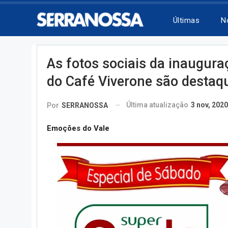
Últimas
N
As fotos sociais da inaugur
do Café Viverone são desta
Última atualização
3 nov, 2020
Por
SERRANOSSA
Emoções do Vale