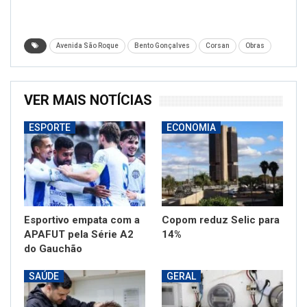
Avenida São Roque
Bento Gonçalves
Corsan
Obras
VER MAIS NOTÍCIAS
ESPORTE
ECONOMIA
Esportivo empata com a
Copom reduz Selic para
APAFUT pela Série A2
14%
do Gauchão
SAÚDE
GERAL