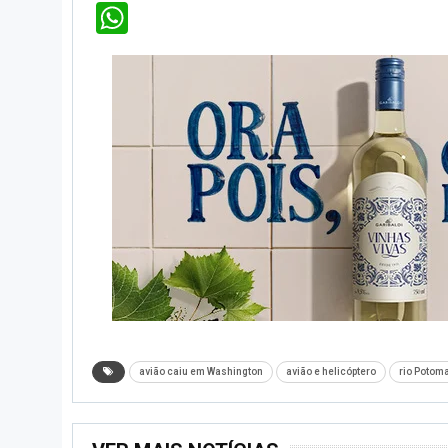
WhatsApp
avião caiu em Washington
avião e helicóptero
rio Potom