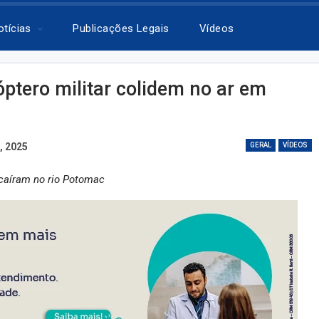
otícias
Publicações Legais
Vídeos
óptero militar colidem no ar em
, 2025
GERAL
VÍDEOS
 caíram no rio Potomac