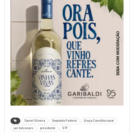
Daniel Silveira
Deputado Federal
Graça Constitucional
jair bolsonaro
presidente
STF