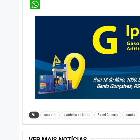
WhatsApp
bandeira
bandeira do brasil
Bebel Gilberto
samba
VER MAIS NOTÍCIAS