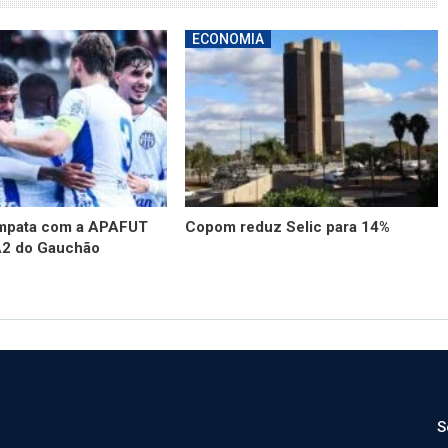
ECONOMIA
empata com a APAFUT
Copom reduz Selic para 14%
A2 do Gauchão
S