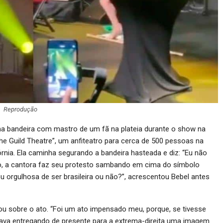
Reprodução
 bandeira com mastro de um fã na plateia durante o show na
he Guild Theatre”, um anfiteatro para cerca de 500 pessoas na
rnia. Ela caminha segurando a bandeira hasteada e diz: “Eu não
ão, a cantora faz seu protesto sambando em cima do símbolo
ou orgulhosa de ser brasileira ou não?”, acrescentou Bebel antes
iou sobre o ato. “Foi um ato impensado meu, porque, se tivesse
stava entregando de presente para a extrema-direita uma imagem