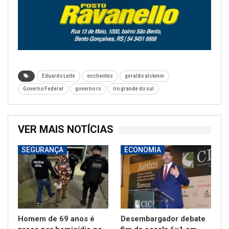
Eduardo Leite
enchentes
geraldo alckmin
Governo Federal
governo rs
rio grande do sul
VER MAIS NOTÍCIAS
SEGURANÇA
ECONOMIA
Homem de 69 anos é
Desembargador debate