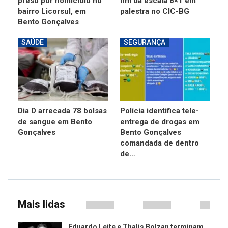
preso por homicídio no
fim da escala 6×1 em
bairro Licorsul, em
palestra no CIC-BG
Bento Gonçalves
SAÚDE
SEGURANÇA
Dia D arrecada 78 bolsas
Polícia identifica tele-
de sangue em Bento
entrega de drogas em
Gonçalves
Bento Gonçalves
comandada de dentro
de…
Mais lidas
Eduardo Leite e Thalis Bolzan terminam