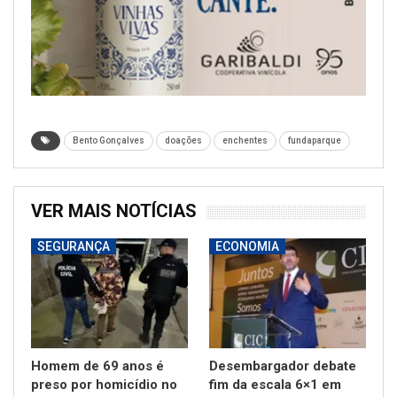
Bento Gonçalves
doações
enchentes
fundaparque
VER MAIS NOTÍCIAS
SEGURANÇA
ECONOMIA
Homem de 69 anos é
Desembargador debate
preso por homicídio no
fim da escala 6×1 em