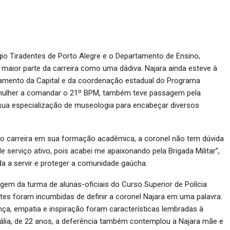
o Tiradentes de Porto Alegre e o Departamento de Ensino,
 maior parte da carreira como uma dádiva. Najara ainda esteve à
amento da Capital e da coordenação estadual do Programa
ra mulher a comandar o 21º BPM, também teve passagem pela
 sua especialização de museologia para encabeçar diversos
ido carreira em sua formação acadêmica, a coronel não tem dúvida
e serviço ativo, pois acabei me apaixonando pela Brigada Militar”,
da a servir e proteger a comunidade gaúcha.
agem da turma de alunas-oficiais do Curso Superior de Polícia
detes foram incumbidas de definir a coronel Najara em uma palavra.
rança, empatia e inspiração foram características lembradas à
atália, de 22 anos, a deferência também contemplou a Najara mãe e