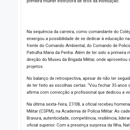
primeira mulher instrutora de tiros da instituição.
Na sequência da carreira, como comandante do Colégi
enxergou a possibilidade de se dedicar à educação na
frente do Comando Ambiental, do Comando de Polici
Patrulha Maria da Penha. Além de ter sido a primei
direção do Museu da Brigada Militar, onde aproveitou
projetos.
No balanço de retrospectiva, apesar de não ter segu
de ter feito as escolhas certas. “Vou fechar 35 anos d
afirma com convicção a profissional que dedicou a vi
Na última sexta-feira, 27/08, a oficial recebeu homen
Militar (CSPM), na Academia de Polícia Militar. As ca
Bravura, autenticidade, competência, resiliência, lide
oficial superior. Com a presença surpresa da filha, N