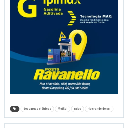
descargas elétricas
MetSul
raios
rio grande do sul