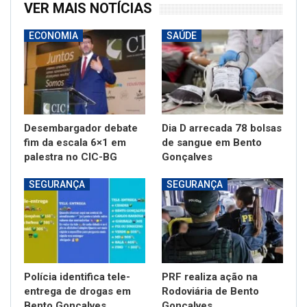
VER MAIS NOTÍCIAS
ECONOMIA
SAÚDE
Desembargador debate
Dia D arrecada 78 bolsas
fim da escala 6×1 em
de sangue em Bento
palestra no CIC-BG
Gonçalves
SEGURANÇA
SEGURANÇA
Polícia identifica tele-
PRF realiza ação na
entrega de drogas em
Rodoviária de Bento
Bento Gonçalves
Gonçalves