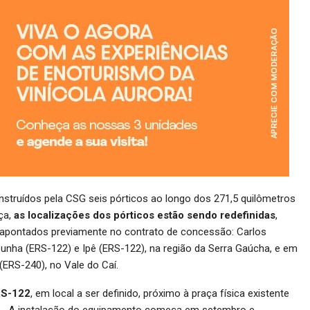
nstruídos pela CSG seis pórticos ao longo dos 271,5 quilômetros
ça,
as localizações dos pórticos estão sendo redefinidas
,
 apontados previamente no contrato de concessão: Carlos
Cunha (ERS-122) e Ipê (ERS-122), na região da Serra Gaúcha, e em
ERS-240), no Vale do Caí.
RS-122
, em local a ser definido, próximo à praça física existente
99. A instalação do equipamento começa em setembro e