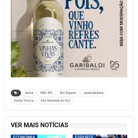
balsa
ERS-431
Rio Taquari
santa bárbara
Santa Tereza
São Valentim do Sul
VER MAIS NOTÍCIAS
ECONOMIA
ESPORTE