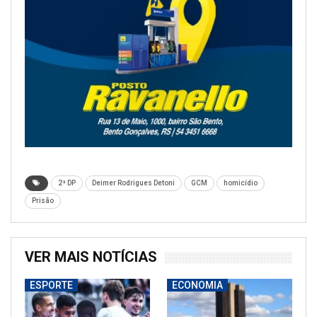
2ª DP
Deimer Rodrigues Detoni
GCM
homicídio
Prisão
VER MAIS NOTÍCIAS
ESPORTE
ECONOMIA