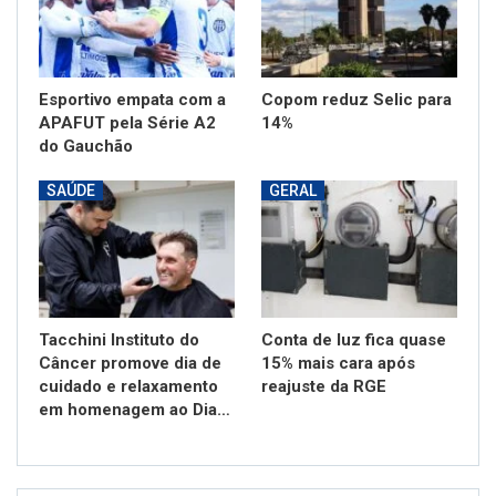
Esportivo empata com a
Copom reduz Selic para
APAFUT pela Série A2
14%
do Gauchão
SAÚDE
GERAL
Tacchini Instituto do
Conta de luz fica quase
Câncer promove dia de
15% mais cara após
cuidado e relaxamento
reajuste da RGE
em homenagem ao Dia…