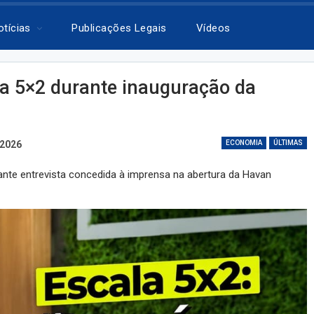
otícias
Publicações Legais
Vídeos
a 5×2 durante inauguração da
 2026
ECONOMIA
ÚLTIMAS
nte entrevista concedida à imprensa na abertura da Havan