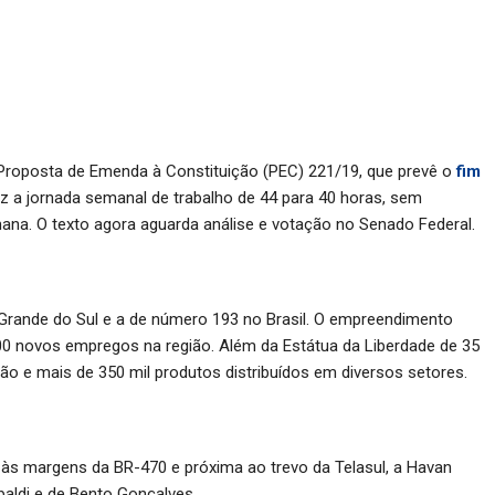
Proposta de Emenda à Constituição (PEC) 221/19, que prevê o
fim
uz a jornada semanal de trabalho de 44 para 40 horas, sem
emana. O texto agora aguarda análise e votação no Senado Federal.
 Grande do Sul e a de número 193 no Brasil. O empreendimento
00 novos empregos na região. Além da Estátua da Liberdade de 35
ão e mais de 350 mil produtos distribuídos em diversos setores.
, às margens da BR-470 e próxima ao trevo da Telasul, a Havan
baldi e de Bento Gonçalves.