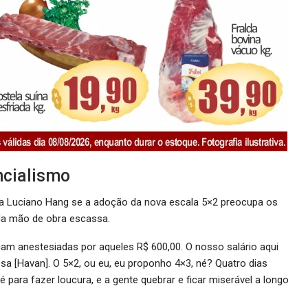
ncialismo
ou a Luciano Hang se a adoção da nova escala 5×2 preocupa os
da mão de obra escassa.
cam anestesiadas por aqueles R$ 600,00. O nosso salário aqui
esa [Havan]. O 5×2, ou eu, eu proponho 4×3, né? Quatro dias
é para fazer loucura, e a gente quebrar e ficar miserável a longo