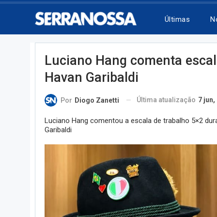
Últimas
N
Luciano Hang comenta escal
Havan Garibaldi
Última atualização
7 jun,
Por
Diogo Zanetti
Luciano Hang comentou a escala de trabalho 5×2 dura
Garibaldi