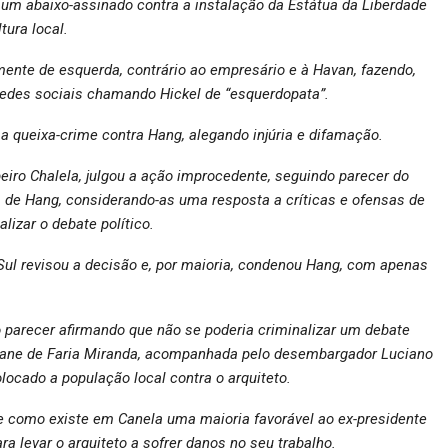
um abaixo-assinado contra a instalação da Estátua da Liberdade
tura local.
mente de esquerda, contrário ao empresário e à Havan, fazendo,
s redes sociais chamando Hickel de “esquerdopata”.
a queixa-crime contra Hang, alegando injúria e difamação.
iro Chalela, julgou a ação improcedente, seguindo parecer do
s de Hang, considerando-as uma resposta a críticas e ofensas de
lizar o debate político.
 Sul revisou a decisão e, por maioria, condenou Hang, com apenas
vo parecer afirmando que não se poderia criminalizar um debate
viane de Faria Miranda, acompanhada pelo desembargador Luciano
locado a população local contra o arquiteto.
e como existe em Canela uma maioria favorável ao ex-presidente
ra levar o arquiteto a sofrer danos no seu trabalho.