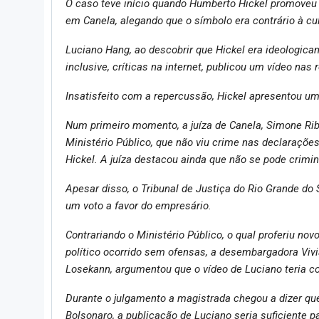
O caso teve início quando Humberto Hickel promoveu 
em Canela, alegando que o símbolo era contrário à cul
Luciano Hang, ao descobrir que Hickel era ideologica
inclusive, críticas na internet, publicou um vídeo na
Insatisfeito com a repercussão, Hickel apresentou um
Num primeiro momento, a juíza de Canela, Simone Ribe
Ministério Público, que não viu crime nas declaraçõe
Hickel. A juíza destacou ainda que não se pode crimina
Apesar disso, o Tribunal de Justiça do Rio Grande do
um voto a favor do empresário.
Contrariando o Ministério Público, o qual proferiu no
político ocorrido sem ofensas, a desembargadora Vi
Losekann, argumentou que o vídeo de Luciano teria co
Durante o julgamento a magistrada chegou a dizer qu
Bolsonaro, a publicação de Luciano seria suficiente pa