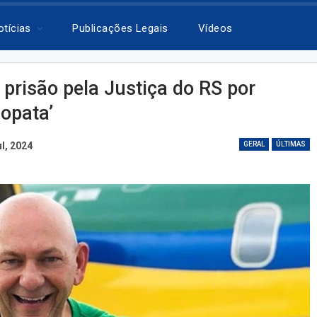
otícias
Publicações Legais
Vídeos
prisão pela Justiça do RS por
opata’
ul, 2024
GERAL
ÚLTIMAS