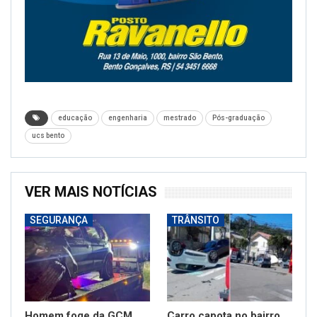
educação
engenharia
mestrado
Pós-graduação
ucs bento
VER MAIS NOTÍCIAS
SEGURANÇA
TRÂNSITO
Homem foge da GCM,
Carro capota no bairro