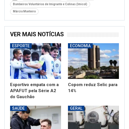
Bombeiros Voluntários de Imigrante e Colinas (Imicol)
Márcio Monteiro
VER MAIS NOTÍCIAS
ESPORTE
ECONOMIA
Esportivo empata com a
Copom reduz Selic para
APAFUT pela Série A2
14%
do Gauchão
SAÚDE
GERAL