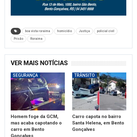
boa vista roraima
homicídio
Justiça
policial civil
Prisão
Roraima
VER MAIS NOTÍCIAS
SEGURANÇA
TRÂNSITO
Homem foge da GCM,
Carro capota no bairro
mas acaba capotando o
Santa Helena, em Bento
carro em Bento
Gonçalves
Gonçalves
SAÚDE
GERAL