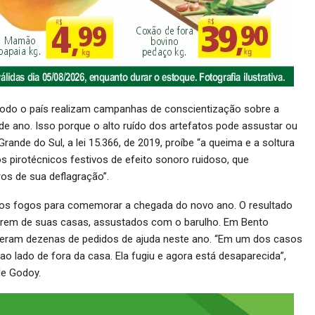
odo o país realizam campanhas de conscientização sobre a
m de ano. Isso porque o alto ruído dos artefatos pode assustar ou
nde do Sul, a lei 15.366, de 2019, proíbe “a queima e a soltura
s pirotécnicos festivos de efeito sonoro ruidoso, que
os de sua deflagração”.
os fogos para comemorar a chegada do novo ano. O resultado
girem de suas casas, assustados com o barulho. Em Bento
beram dezenas de pedidos de ajuda neste ano. “Em um dos casos
o lado de fora da casa. Ela fugiu e agora está desaparecida”,
de Godoy.