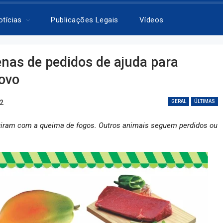
otícias
Publicações Legais
Vídeos
nas de pedidos de ajuda para
ovo
22
GERAL
ÚLTIMAS
ugiram com a queima de fogos. Outros animais seguem perdidos ou