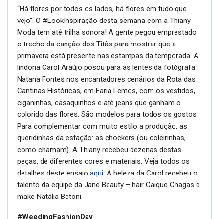
“Há flores por todos os lados, há flores em tudo que
vejo”. O #LookInspiração desta semana com a Thiany
Moda tem até trilha sonora! A gente pegou emprestado
o trecho da canção dos Titãs para mostrar que a
primavera está presente nas estampas da temporada. A
lindona Carol Araújo posou para as lentes da fotógrafa
Natana Fontes nos encantadores cenários da Rota das
Cantinas Históricas, em Faria Lemos, com os vestidos,
ciganinhas, casaquinhos e até jeans que ganham o
colorido das flores. São modelos para todos os gostos.
Para complementar com muito estilo a produção, as
queridinhas da estação: as chockers (ou coleirinhas,
como chamam). A Thiany recebeu dezenas destas
peças, de diferentes cores e materiais. Veja todos os
detalhes deste ensaio
aqui
. A beleza da Carol recebeu o
talento da equipe da Jane Beauty – hair Caique Chagas e
make Natália Betoni.
#WeedingFashionDay