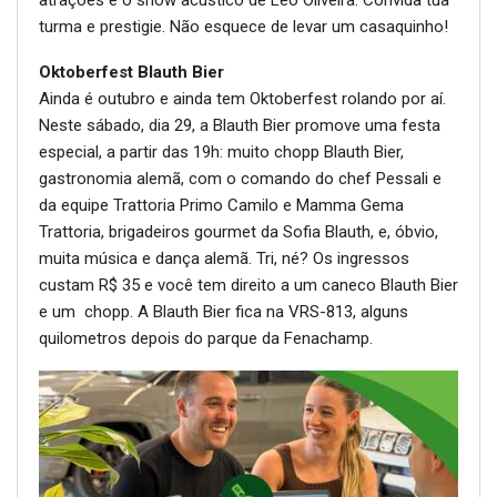
atrações é o show acústico de Léo Oliveira. Convida tua
turma e prestigie. Não esquece de levar um casaquinho!
Oktoberfest Blauth Bier
Ainda é outubro e ainda tem Oktoberfest rolando por aí.
Neste sábado, dia 29, a Blauth Bier promove uma festa
especial, a partir das 19h: muito chopp Blauth Bier,
gastronomia alemã, com o comando do chef Pessali e
da equipe Trattoria Primo Camilo e Mamma Gema
Trattoria, brigadeiros gourmet da Sofia Blauth, e, óbvio,
muita música e dança alemã. Tri, né? Os ingressos
custam R$ 35 e você tem direito a um caneco Blauth Bier
e um chopp. A Blauth Bier fica na VRS-813, alguns
quilometros depois do parque da Fenachamp.