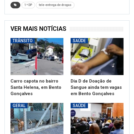
1ª DP
tele-entrega de drogas
VER MAIS NOTÍCIAS
TRÂNSITO
SAÚDE
Carro capota no bairro
Dia D de Doação de
Santa Helena, em Bento
Sangue ainda tem vagas
Gonçalves
em Bento Gonçalves
GERAL
SAÚDE