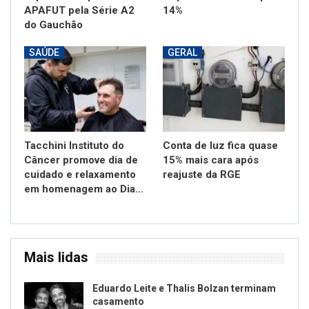
APAFUT pela Série A2
14%
do Gauchão
SAÚDE
GERAL
Tacchini Instituto do
Conta de luz fica quase
Câncer promove dia de
15% mais cara após
cuidado e relaxamento
reajuste da RGE
em homenagem ao Dia…
Mais lidas
Eduardo Leite e Thalis Bolzan terminam
casamento