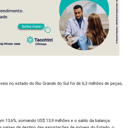
is no estado do Rio Grande do Sul foi de 6,3 milhões de peças,
ram 13,6%, somando US$ 13,9 milhões e o saldo da balança
os países de destino das exportações de móveis do Estado, o