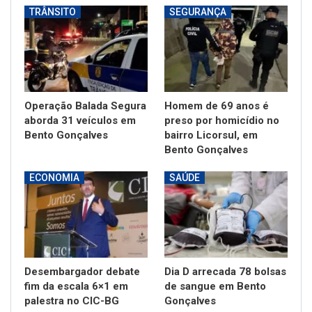
TRÂNSITO
SEGURANÇA
Operação Balada Segura
Homem de 69 anos é
aborda 31 veículos em
preso por homicídio no
Bento Gonçalves
bairro Licorsul, em
Bento Gonçalves
ECONOMIA
SAÚDE
Desembargador debate
Dia D arrecada 78 bolsas
fim da escala 6×1 em
de sangue em Bento
palestra no CIC-BG
Gonçalves