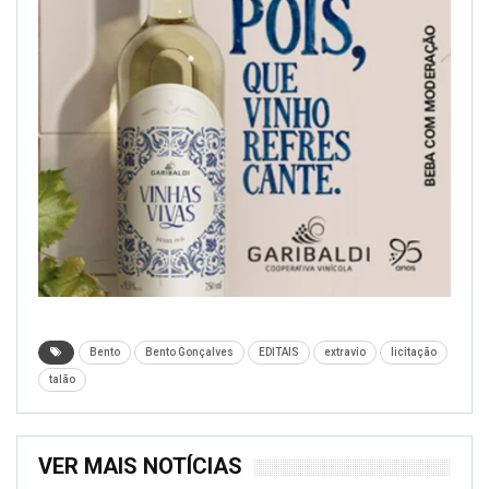
Bento
Bento Gonçalves
EDITAIS
extravio
licitação
talão
VER MAIS NOTÍCIAS