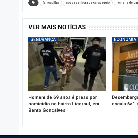
farroupilha
nossa senhora de caravaggio
romaria de ca
VER MAIS NOTÍCIAS
SEGURANÇA
ECONOMIA
Homem de 69 anos é preso por
Desembarga
homicídio no bairro Licorsul, em
escala 6×1 
Bento Gonçalves