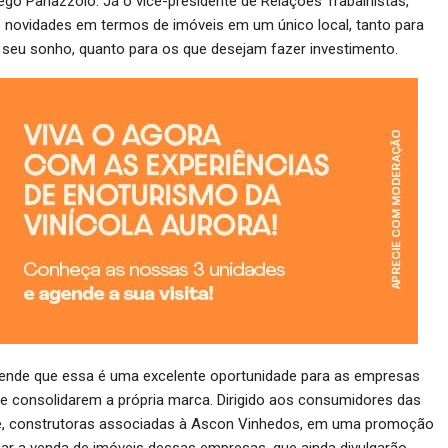
go Panazzolo. Já o vice-presidente de Relações Trabalhistas,
 as novidades em termos de imóveis em um único local, tanto para
 seu sonho, quanto para os que desejam fazer investimento.
ntende que essa é uma excelente oportunidade para as empresas
 consolidarem a própria marca. Dirigido aos consumidores das
ente, construtoras associadas à Ascon Vinhedos, em uma promoção
izar a venda de imóveis dessas empresas, que ainda divulgarão