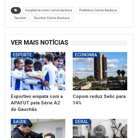
hospital tacchini carlos barbosa
Prefeitura Carlos Barbosa
Tacchini
Tacchini Carlos Barbosa
VER MAIS NOTÍCIAS
ESPORTE
ECONOMIA
Esportivo empata com a
Copom reduz Selic para
APAFUT pela Série A2
14%
do Gauchão
SAÚDE
GERAL