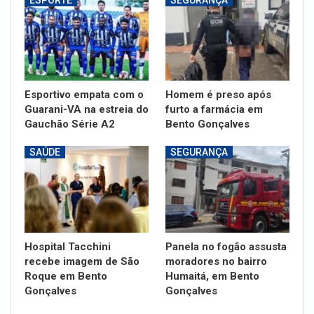
ESPORTE
SEGURANÇA
Esportivo empata com o
Homem é preso após
Guarani-VA na estreia do
furto a farmácia em
Gauchão Série A2
Bento Gonçalves
SAÚDE
SEGURANÇA
Hospital Tacchini
Panela no fogão assusta
recebe imagem de São
moradores no bairro
Roque em Bento
Humaitá, em Bento
Gonçalves
Gonçalves