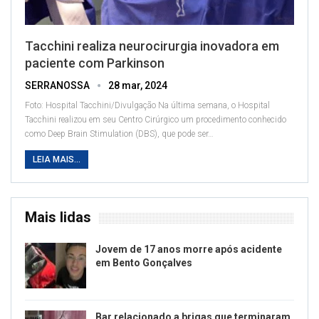
Tacchini realiza neurocirurgia inovadora em
paciente com Parkinson
SERRANOSSA
28 mar, 2024
Foto: Hospital Tacchini/Divulgação
Na última semana, o Hospital
Tacchini realizou em seu Centro Cirúrgico um procedimento conhecido
como Deep Brain Stimulation (DBS), que pode ser
…
LEIA MAIS...
Mais lidas
Jovem de 17 anos morre após acidente
em Bento Gonçalves
Bar relacionado a brigas que terminaram