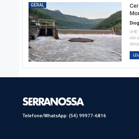
GERAL
Cer
Mon
Diog
UHE 1
nos ú
Simul
LEI
Telefone/WhatsApp: (54) 99977-6816