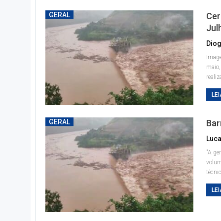
GERAL
Cer
Jul
Diog
Image
maio,
reali
LEI
GERAL
Bar
"A ge
volum
técni
LEI