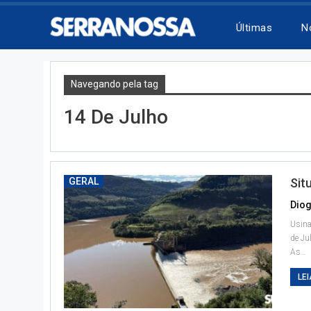
Últimas
N
Navegando pela tag
14 De Julho
GERAL
Sit
Diog
Usina
de Ju
As
…
LEI