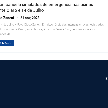
an cancela simulados de emergência nas usinas
te Claro e 14 de Julho
o Zanetti
21 nov, 2023
4 de Julho – Foto: Diogo Zanetti
Em decorrência das intensas chuvas registradas
ltimos dias, a Ceran, em colaboração com a Defesa Civil, decidiu cancelar os
ados de
…
A MAIS...
S