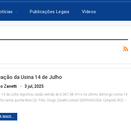
otícias
Publicações Legais
Vídeos
uação da Usina 14 de Julho
o Zanetti
3 jul, 2025
 14 de Julho registrou vazão vertida de 6.047,58 m³/s no último domingo
Usina 14
lho nesta quinta-feira (3). Foto: Diogo Zanetti/Jornal SERRANOSSA
Cotiporã (RS) –
A MAIS...