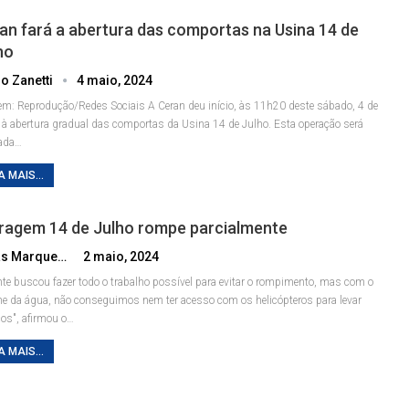
an fará a abertura das comportas na Usina 14 de
ho
o Zanetti
4 maio, 2024
m: Reprodução/Redes Sociais
A Ceran deu início, às 11h20 deste sábado, 4 de
 à abertura gradual das comportas da Usina 14 de Julho. Esta operação será
zada
…
A MAIS...
ragem 14 de Julho rompe parcialmente
Lucas Marques
2 maio, 2024
nte buscou fazer todo o trabalho possível para evitar o rompimento, mas com o
e da água, não conseguimos nem ter acesso com os helicópteros para levar
cos", afirmou o
…
A MAIS...