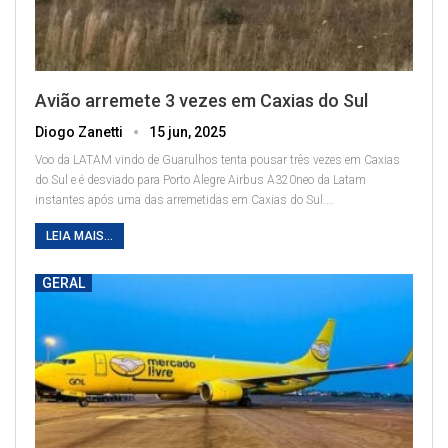
Avião arremete 3 vezes em Caxias do Sul
Diogo Zanetti
15 jun, 2025
Voo da LATAM vindo de Guarulhos tenta pousar três vezes em Caxias
do Sul e é desviado para Porto Alegre
Airbus A320neo da Latam
instantes após uma das arremetidas em Caxias do Sul.
…
LEIA MAIS...
GERAL