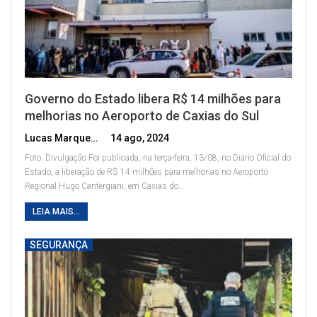
Governo do Estado libera R$ 14 milhões para
melhorias no Aeroporto de Caxias do Sul
Lucas Marques
14 ago, 2024
Foto: Divulgação
Foi publicada, na terça-feira, 13/08, no Diário Oficial do
Estado, a liberação de R$ 14 milhões para melhorias no Aeroporto
Regional Hugo Cantergiani, em Caxias do
…
LEIA MAIS...
SEGURANÇA