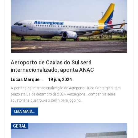
Aeroporto de Caxias do Sul será
internacionalizado, aponta ANAC
Lucas Marques
19 jun, 2024
A portaria da internacionalização do Aeroporto Hugo Cantergiani tem
prazo até 31 de dezembro de 2024
Aeroregional, companhia aérea
equatoriana que trouxe o Delfin para jogo no
…
LEIA MAIS...
GERAL