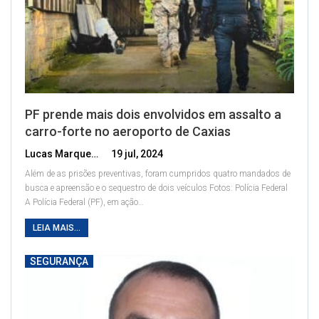
PF prende mais dois envolvidos em assalto a
carro-forte no aeroporto de Caxias
Lucas Marques
19 jul, 2024
Além de as prisões preventivas, foram cumpridos quatro mandados de
busca e apreensão e o sequestro de dois veículos
Fotos: Polícia Federal
A Polícia Federal (PF), em ação
…
LEIA MAIS...
SEGURANÇA