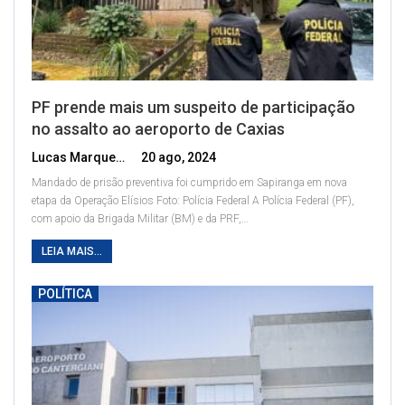
PF prende mais um suspeito de participação
no assalto ao aeroporto de Caxias
Lucas Marques
20 ago, 2024
Mandado de prisão preventiva foi cumprido em Sapiranga em nova
etapa da Operação Elísios
Foto: Polícia Federal
A Polícia Federal (PF),
com apoio da Brigada Militar (BM) e da PRF,
…
LEIA MAIS...
POLÍTICA