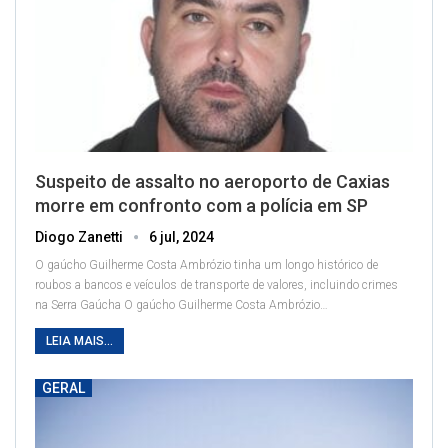
Suspeito de assalto no aeroporto de Caxias
morre em confronto com a polícia em SP
Diogo Zanetti
6 jul, 2024
O gaúcho Guilherme Costa Ambrózio tinha um longo histórico de
roubos a bancos e veículos de transporte de valores, incluindo crimes
na Serra Gaúcha
O gaúcho Guilherme Costa Ambrózio
…
LEIA MAIS...
GERAL