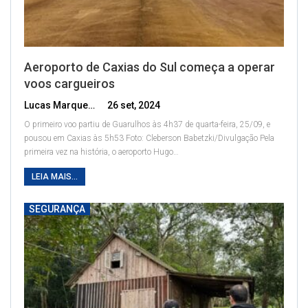
Aeroporto de Caxias do Sul começa a operar
voos cargueiros
Lucas Marques
26 set, 2024
O primeiro voo partiu de Guarulhos às 4h37 de quarta-feira, 25/09, e
pousou em Caxias às 5h53
Foto: Cleberson Babetzki/Divulgação
Pela
primeira vez na história, o aeroporto Hugo
…
LEIA MAIS...
SEGURANÇA