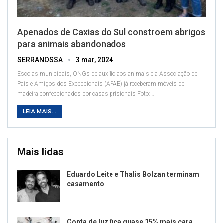
Apenados de Caxias do Sul constroem abrigos
para animais abandonados
SERRANOSSA
3 mar, 2024
Escolas municipais, ONGs de auxílio aos animais e a Associação de
Pais e Amigos dos Excepcionais (APAE) já receberam móveis de
madeira confeccionados por casas prisionais
Foto:
…
LEIA MAIS...
Mais lidas
Eduardo Leite e Thalis Bolzan terminam
casamento
Conta de luz fica quase 15% mais cara