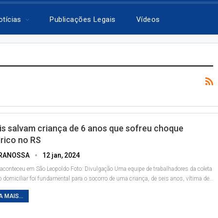
otícias
Publicações Legais
Vídeos
is salvam criança de 6 anos que sofreu choque
trico no RS
RANOSSA
12 jan, 2024
aconteceu em São Leopoldo
Foto: Divulgação
Uma equipe de trabalhadores da coleta
xo domiciliar foi fundamental para o socorro de uma criança, de seis anos, vítima de
…
A MAIS...