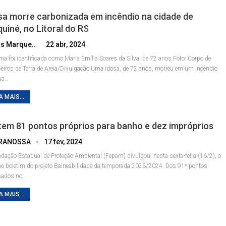
sa morre carbonizada em incêndio na cidade de
uiné, no Litoral do RS
Lucas Marques
22 abr, 2024
ima foi identificada como Maria Emília Soares da Silva, de 72 anos
Foto: Corpo de
iros de Terra de Areia/Divulgação
Uma idosa, de 72 anos, morreu em um incêndio
ua
…
A MAIS...
tem 81 pontos próprios para banho e dez impróprios
RANOSSA
17 fev, 2024
dação Estadual de Proteção Ambiental (Fepam) divulgou, nesta sexta-feira (16/2), o
o boletim do projeto Balneabilidade da temporada 2023/2024. Dos 91* pontos
sados no
…
A MAIS...