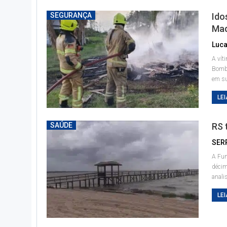
SEGURANÇA
Ido
Maq
A vít
Bombe
em s
LEI
SAÚDE
RS 
SER
A Fun
décim
anali
LEI