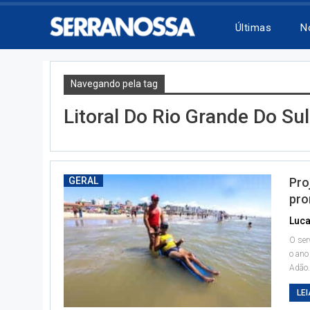
Últimas
N
Navegando pela tag
Litoral Do Rio Grande Do Sul
GERAL
Pro
pro
O ser
o ano
Adão
LEI