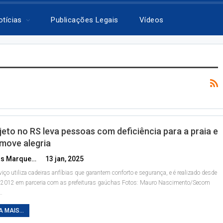
otícias
Publicações Legais
Vídeos
jeto no RS leva pessoas com deficiência para a praia e
move alegria
Lucas Marques
13 jan, 2025
viço utiliza cadeiras anfíbias que garantem conforto e segurança, e é realizado desde
 2012 em parceria com as prefeituras gaúchas
Fotos: Mauro Nascimento/Secom
…
A MAIS...