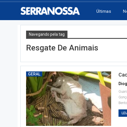
Últimas
N
Navegando pela tag
Resgate De Animais
GERAL
Cac
Diog
Guard
Gonç
Bento
LEI