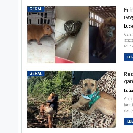
GERAL
Fil
res
Os an
solto
Munic
LEI
GERAL
Res
gan
O don
famíl
desli
LEI