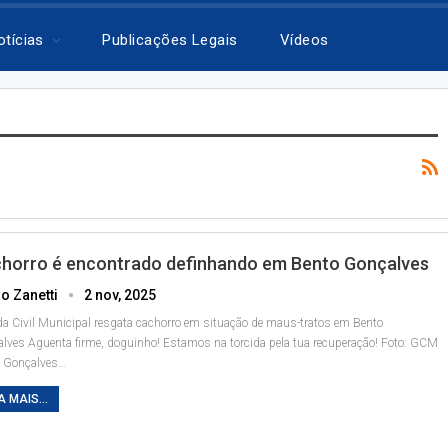
otícias
Publicações Legais
Vídeos
horro é encontrado definhando em Bento Gonçalves
o Zanetti
2 nov, 2025
a Civil Municipal resgata cachorro em situação de maus-tratos em Bento
alves
Aguenta firme, doguinho! Estamos na torcida pela tua recuperação! Foto: GCM
 Gonçalves
…
A MAIS...