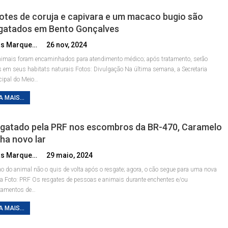
hotes de coruja e capivara e um macaco bugio são
gatados em Bento Gonçalves
Lucas Marques
26 nov, 2024
imais foram encaminhados para atendimento médico; após tratamento, serão
s em seus habitats naturais
Fotos: Divulgação
Na última semana, a Secretaria
ipal do Meio
…
A MAIS...
gatado pela PRF nos escombros da BR-470, Caramelo
ha novo lar
Lucas Marques
29 maio, 2024
o do animal não o quis de volta após o resgate; agora, o cão segue para uma nova
ia
Foto: PRF
Os resgates de pessoas e animais durante enchentes e/ou
zamentos de
…
A MAIS...