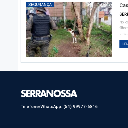
SEGURANÇA
Cas
SER
No lo
filho
uma
LEI
Telefone/WhatsApp: (54) 99977-6816