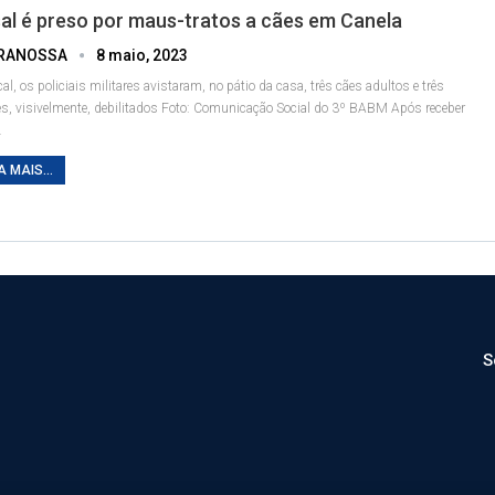
al é preso por maus-tratos a cães em Canela
RANOSSA
8 maio, 2023
cal, os policiais militares avistaram, no pátio da casa, três cães adultos e três
tes, visivelmente, debilitados
Foto: Comunicação Social do 3º BABM
Após receber
…
A MAIS...
S