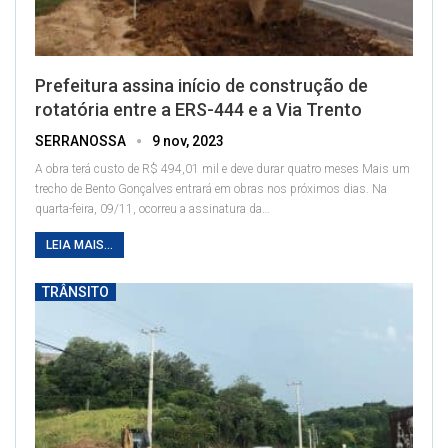
Prefeitura assina início de construção de
rotatória entre a ERS-444 e a Via Trento
SERRANOSSA
9 nov, 2023
A obra terá custo de R$ 494,01 mil e deve durar quatro meses
Mais um
trecho de Bento Gonçalves entrará em obras nos próximos dias. Na
quarta-feira, 09/11, ocorreu a assinatura da
…
LEIA MAIS...
TRÂNSITO