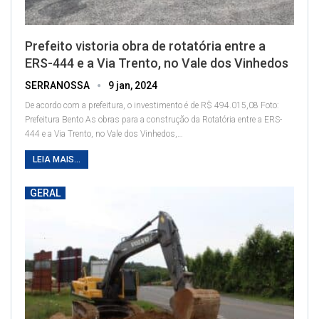
Prefeito vistoria obra de rotatória entre a
ERS-444 e a Via Trento, no Vale dos Vinhedos
SERRANOSSA
9 jan, 2024
De acordo com a prefeitura, o investimento é de R$ 494.015,08
Foto:
Prefeitura Bento
As obras para a construção da Rotatória entre a ERS-
444 e a Via Trento, no Vale dos Vinhedos,
…
LEIA MAIS...
GERAL